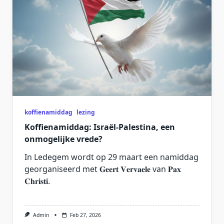
koffienamiddag
lezing
Koffienamiddag: Israël-Palestina, een
onmogelijke vrede?
In Ledegem wordt op 29 maart een namiddag
georganiseerd met 𝐆𝐞𝐞𝐫𝐭 𝐕𝐞𝐫𝐯𝐚𝐞𝐥𝐞 van 𝐏𝐚𝐱
𝐂𝐡𝐫𝐢𝐬𝐭𝐢.
Admin
Feb 27, 2026