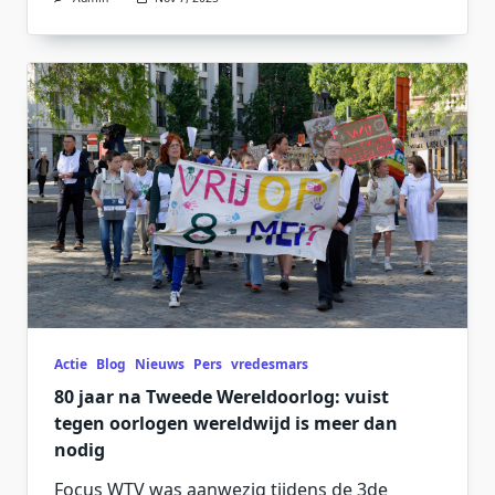
Actie
Blog
Nieuws
Pers
vredesmars
80 jaar na Tweede Wereldoorlog: vuist
tegen oorlogen wereldwijd is meer dan
nodig
Focus WTV was aanwezig tijdens de 3de