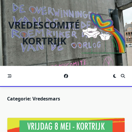
Ga
naar
de
VREDESCOMITÉ
inhoud
KORTRIJK
Categorie:
Vredesmars