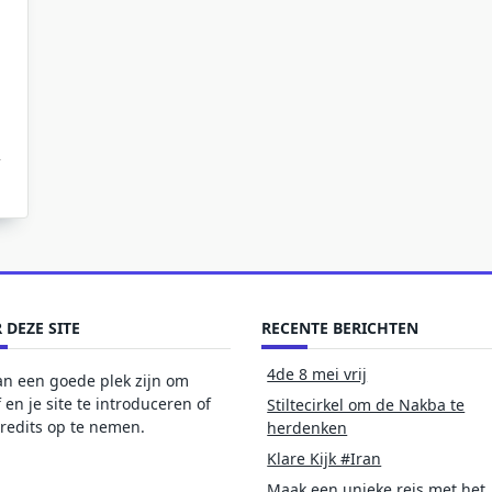
 DEZE SITE
RECENTE BERICHTEN
4de 8 mei vrij
an een goede plek zijn om
f en je site te introduceren of
Stiltecirkel om de Nakba te
redits op te nemen.
herdenken
Klare Kijk #Iran
Maak een unieke reis met het