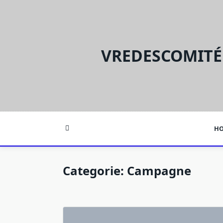
Ga
naar
de
inhoud
VREDESCOMITÉ
H
Categorie:
Campagne